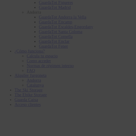
GuardaTot Figueres
GuardaTot Madrid
Andorra
GuardaTot Andorra la Vella
GuardaTot Encamp
GuardaTot Escaldes-Engordany
GuardaTot Santa Coloma
GuardaTot Comella
GuardaTot Enclar
GuardaTot Fener
¿Cómo funciona?
Calcula tu espacio
Como acceder
Normas de régimen interno
FAQ
Alquiler furgoneta
Andorra
Catalunya
The Ski Storage
The Ebike Storage
Guarda Caixa
Acceso clientes