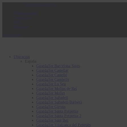
900 839 794
info@guardatot.com
Quienes somos
Normativa
FAQ
Contacto
0 elementos
Ubicación
España
GuardaTot Barcelona Sants
GuardaTot Castellar
GuardaTot Castelló
GuardaTot Cambrils
GuardaTot La Seu
GuardaTot Molins de Rei
GuardaTot Mollet
GuardaTot Sabadell
GuardaTot Sabadell-Barberà
GuardaTot Girona
GuardaTot Santa Perpetua
GuardaTot Santa Perpetua 2
GuardaTot Sant Boi
GuardaTot Vilafranca del Penedès