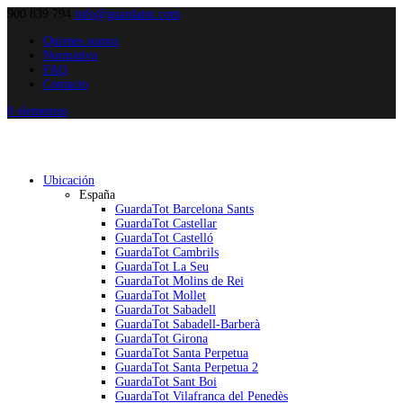
900 839 794
info@guardatot.com
Quienes somos
Normativa
FAQ
Contacto
0 elementos
Ubicación
España
GuardaTot Barcelona Sants
GuardaTot Castellar
GuardaTot Castelló
GuardaTot Cambrils
GuardaTot La Seu
GuardaTot Molins de Rei
GuardaTot Mollet
GuardaTot Sabadell
GuardaTot Sabadell-Barberà
GuardaTot Girona
GuardaTot Santa Perpetua
GuardaTot Santa Perpetua 2
GuardaTot Sant Boi
GuardaTot Vilafranca del Penedès