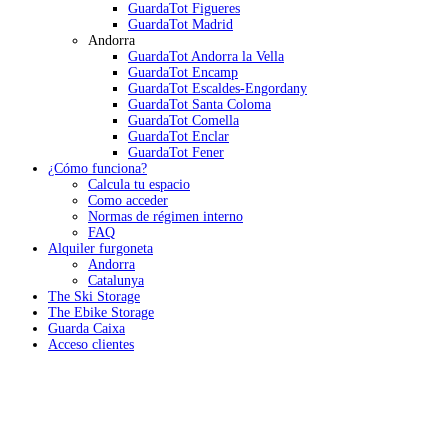
GuardaTot Figueres
GuardaTot Madrid
Andorra
GuardaTot Andorra la Vella
GuardaTot Encamp
GuardaTot Escaldes-Engordany
GuardaTot Santa Coloma
GuardaTot Comella
GuardaTot Enclar
GuardaTot Fener
¿Cómo funciona?
Calcula tu espacio
Como acceder
Normas de régimen interno
FAQ
Alquiler furgoneta
Andorra
Catalunya
The Ski Storage
The Ebike Storage
Guarda Caixa
Acceso clientes