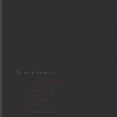
Facilitats dels nostres storage rooms
GuardaTot permet triar el traster privat de lloguer a partir d’1m² i 
de 7 dies, amb més de 10 mides diferents. Pots canviar de stora
quan vulguis, amb accés les 24 hores i els 365 dies de l’any i dispos
zona d’aparcament privat amb una àmplia zona de càrrega i descàrre
Si no quedes satisfet, et tornem els diners
Accessos directes
Contractar un storage room
Com funciona?
Calcula el teu espai
Preguntes Freqüents
Com accedir-hi
Contacte
Accés Clients
Normes de Seguretat