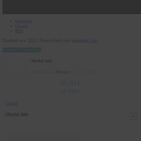
Facebook
Google
RSS
Diseñado por
TPO
| Desarrollado para
guardatot.com
GuardaTot WhatsApp
- Modal title
- Mesures:
...
cm x
...
cm
...
disponibles
46,91
€
al mes.
Llogar
- Modal title
×
...