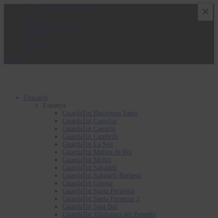
900 839 794
info@guardatot.com
×
Qui Som
Normes de règim intern
FAQ
Contacte
0 Items
Ubicació
Espanya
GuardaTot Barcelona Sants
GuardaTot Castellar
GuardaTot Castelló
GuardaTot Cambrils
GuardaTot La Seu
GuardaTot Molins de Rei
GuardaTot Mollet
GuardaTot Sabadell
GuardaTot Sabadell-Barberà
GuardaTot Girona
GuardaTot Santa Perpetua
GuardaTot Santa Perpetua 2
GuardaTot Sant Boi
GuardaTot Vilafranca del Penedès