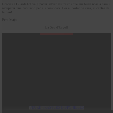
Gràcies a GuardaTot vaig poder salvar els trastos que em feien nosa a casa i
recuperar una habitació per als convidats. I és al costat de casa, al centre de
la Seu!
Pere Majó
La Seu d'Urgell
Comença avui
És molt fàcil, ràpid i econòmic
VEURE TRASTERS DISPONIBLES