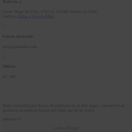
Troba'ns a
Carrer Verge del Pilar, nº12-14, AD500 Andorra la Vella,
Andorra
Enllaç a Google Maps

Correu electrònic
info@guardatot.com

Telèfon
817 481
Amb GuardaTot puc deixar els mostraris en un lloc segur i canviar-los en
qualsevol moment en funció del client que he de visitar.
Salvador S.
La Seu d'Urgell