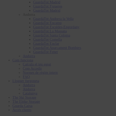
GuardaTot Madrid
GuardaTot Figueres
GuardaTot Madrid
Andorra
GuardaTot Andorra la Vella
GuardaTot Encamp
GuardaTot Escaldes-Engordany
GuardaTot La Massana
GuardaTot Santa Coloma
GuardaTot Comella
GuardaTot Enclar
GuardaTot Aparcament Bombers
GuardaTot Fener
Andorra
Com funciona
Calcula el teu espai
Com Accedir
Normes de règim intern
FAQ
Lloguer furgoneta
Andorra
Andorra
Catalunya
The Ski Storage
The Ebike Storage
Guarda Caixa
Accés clients