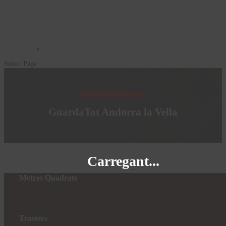
Select Page
GuardaTot Andorra la Vella
Carregant...
Metres Quadrats
Trasters