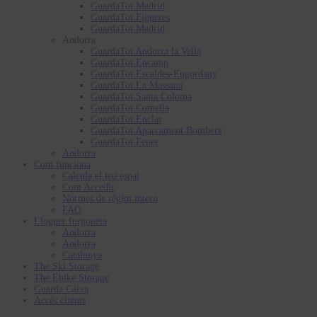
GuardaTot Madrid
GuardaTot Figueres
GuardaTot Madrid
Andorra
GuardaTot Andorra la Vella
GuardaTot Encamp
GuardaTot Escaldes-Engordany
GuardaTot La Massana
GuardaTot Santa Coloma
GuardaTot Comella
GuardaTot Enclar
GuardaTot Aparcament Bombers
GuardaTot Fener
Andorra
Com funciona
Calcula el teu espai
Com Accedir
Normes de règim intern
FAQ
Lloguer furgoneta
Andorra
Andorra
Catalunya
The Ski Storage
The Ebike Storage
Guarda Caixa
Accés clients