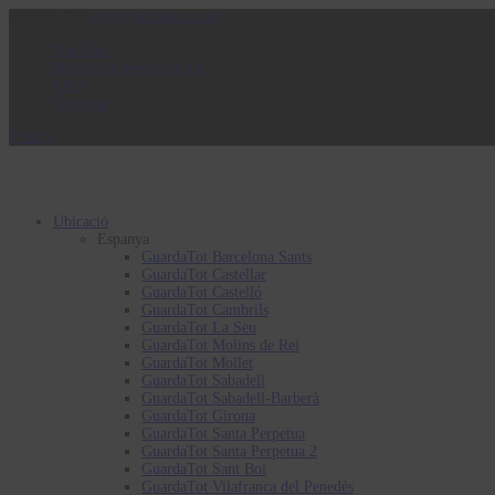
900 839 794
info@guardatot.com
Qui Som
Normes de règim intern
FAQ
Contacte
0 Items
Ubicació
Espanya
GuardaTot Barcelona Sants
GuardaTot Castellar
GuardaTot Castelló
GuardaTot Cambrils
GuardaTot La Seu
GuardaTot Molins de Rei
GuardaTot Mollet
GuardaTot Sabadell
GuardaTot Sabadell-Barberà
GuardaTot Girona
GuardaTot Santa Perpetua
GuardaTot Santa Perpetua 2
GuardaTot Sant Boi
GuardaTot Vilafranca del Penedès