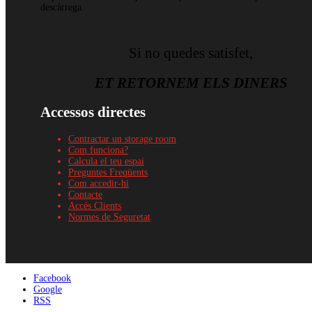
descàrrega.
Si no quedes satisfet,
ET RETORNEM ELS DINERS
Accessos directes
Contractar un storage room
Com funciona?
Calcula el teu espai
Preguntes Freqüents
Com accedir-hi
Contacte
Accés Clients
Normes de Seguretat
Facebook
Google
RSS