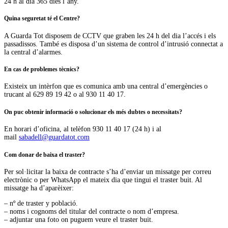
24 h al dia 365 dies l’any.
Quina seguretat té el Centre?
A Guarda Tot disposem de CCTV que graben les 24 h del dia l’accés i els
passadissos. També es disposa d’un sistema de control d’intrusió connectat a
la central d’alarmes.
En cas de problemes tècnics?
Existeix un intèrfon que es comunica amb una central d’emergències o
trucant al 629 89 19 42 o al 930 11 40 17.
On puc obtenir informació o solucionar els més dubtes o necessitats?
En horari d’oficina, al telèfon 930 11 40 17 (24 h) i al
mail
sabadell@guardatot.com
Com donar de baixa el traster?
Per sol·licitar la baixa de contracte s’ha d’enviar un missatge per correu
electrònic o per WhatsApp el mateix dia que tingui el traster buit. Al
missatge ha d’aparèixer:
– nº de traster y població.
– noms i cognoms del titular del contracte o nom d’empresa.
– adjuntar una foto on puguem veure el traster buit.