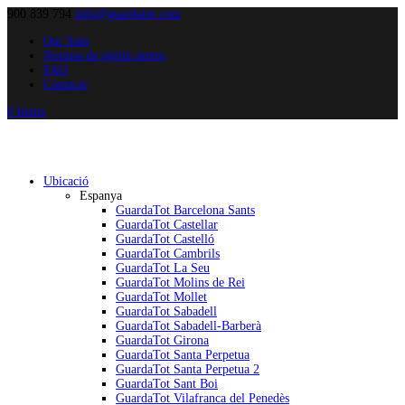
900 839 794
info@guardatot.com
Qui Som
Normes de règim intern
FAQ
Contacte
0 Items
Ubicació
Espanya
GuardaTot Barcelona Sants
GuardaTot Castellar
GuardaTot Castelló
GuardaTot Cambrils
GuardaTot La Seu
GuardaTot Molins de Rei
GuardaTot Mollet
GuardaTot Sabadell
GuardaTot Sabadell-Barberà
GuardaTot Girona
GuardaTot Santa Perpetua
GuardaTot Santa Perpetua 2
GuardaTot Sant Boi
GuardaTot Vilafranca del Penedès