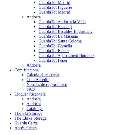
GuardaTot Madrid
GuardaTot Figueres
GuardaTot Madrid
Andorra
GuardaTot Andorra la Vella
GuardaTot Encamp
GuardaTot Escaldes-Engordany
GuardaTot La Massana
GuardaTot Santa Coloma
GuardaTot Comella
GuardaTot Enclar
GuardaTot Aparcament Bombers
GuardaTot Fener
Andorra
Com funciona
Calcula el teu espai
Com Accedir
Normes de règim intern
FAQ
Lloguer furgoneta
Andorra
Andorra
Catalunya
The Ski Storage
The Ebike Storage
Guarda Caixa
Accés clients