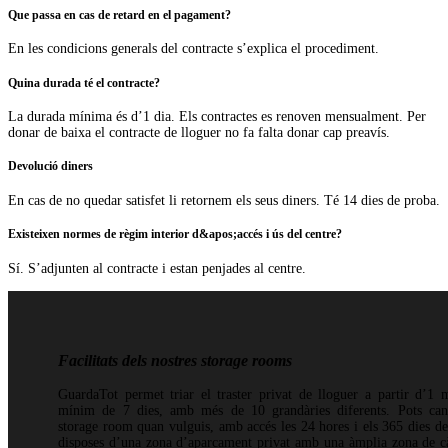
Que passa en cas de retard en el pagament?
En les condicions generals del contracte s’explica el procediment.
Quina durada té el contracte?
La durada mínima és d’1 dia. Els contractes es renoven mensualment. Per
donar de baixa el contracte de lloguer no fa falta donar cap preavís.
Devolució diners
En cas de no quedar satisfet li retornem els seus diners. Té 14 dies de proba.
Existeixen normes de règim interior d&apos;accés i ús del centre?
Sí. S’adjunten al contracte i estan penjades al centre.
Facilitats dels nostres storage rooms
GuardaTot permet triar el traster privat de lloguer a partir d’1 
mínim de 7 dies, amb més de 10 grandàries diferents. Pots can
storage room quan vulguis, amb accés les 24 hores i els 365 dies de
disposes d’una zona d’aparcament privat amb una àmplia zona de cà