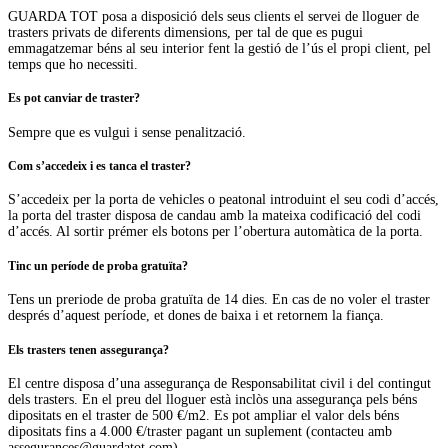
GUARDA TOT posa a disposició dels seus clients el servei de lloguer de
trasters privats de diferents dimensions, per tal de que es pugui
emmagatzemar béns al seu interior fent la gestió de l’ús el propi client, pel
temps que ho necessiti.
Es pot canviar de traster?
Sempre que es vulgui i sense penalització.
Com s’accedeix i es tanca el traster?
S’accedeix per la porta de vehicles o peatonal introduint el seu codi d’accés,
la porta del traster disposa de candau amb la mateixa codificació del codi
d’accés. Al sortir prémer els botons per l’obertura automàtica de la porta.
Tinc un període de proba gratuïta?
Tens un preriode de proba gratuïta de 14 dies. En cas de no voler el traster
després d’aquest període, et dones de baixa i et retornem la fiança.
Els trasters tenen assegurança?
El centre disposa d’una assegurança de Responsabilitat civil i del contingut
dels trasters. En el preu del lloguer està inclòs una assegurança pels béns
dipositats en el traster de 500 €/m2. Es pot ampliar el valor dels béns
dipositats fins a 4.000 €/traster pagant un suplement (contacteu amb
assegurances@guardatot.com
)