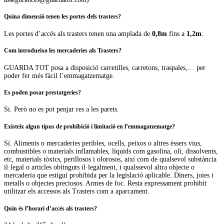
Quina dimensió tenen les portes dels trasters?
Les portes d’accés als trasters tenen una amplada de
0,8m
fins a
1,2m
.
Com introdueixo les mercaderies als Trasters?
GUARDA TOT posa a disposició carretilles, carretons, traspales,… per
poder fer més fàcil l’emmagatzematge.
Es poden posar prestatgeries?
Si. Però no es pot penjar res a les parets.
Existeix algun tipus de prohibició i limitació en l’emmagatzematge?
Sí. Aliments o mercaderies peribles, ocells, peixos o altres éssers vius,
combustibles o materials inflamables, líquids com gasolina, oli, dissolvents,
etc, materials tòxics, perillosos i olorosos, així com de qualsevol substància
il·legal o articles obtinguts il·legalment, i qualssevol altra objecte o
mercaderia que estigui prohibida per la legislació aplicable. Diners, joies i
metalls o objectes preciosos. Armes de foc. Resta expressament prohibit
utilitzar els accessos als Trasters com a aparcament.
Quin és l’horari d’accés als trasters?