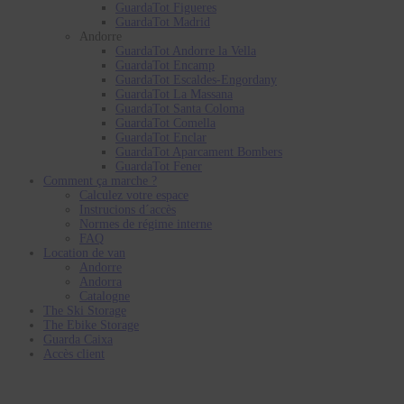
GuardaTot Figueres
GuardaTot Madrid
Andorre
GuardaTot Andorre la Vella
GuardaTot Encamp
GuardaTot Escaldes-Engordany
GuardaTot La Massana
GuardaTot Santa Coloma
GuardaTot Comella
GuardaTot Enclar
GuardaTot Aparcament Bombers
GuardaTot Fener
Comment ça marche ?
Calculez votre espace
Instrucions d´accès
Normes de régime interne
FAQ
Location de van
Andorre
Andorra
Catalogne
The Ski Storage
The Ebike Storage
Guarda Caixa
Accès client