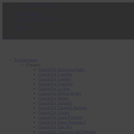
900 839 794
info@guardatot.com
À propos de nous
Normes de régime interne
FAQ
Contact
Articles 0
Emplacement
Espagne
GuardaTot Barcelona Sants
GuardaTot Castellar
GuardaTot Castelló
GuardaTot Cambrils
GuardaTot La Seu
GuardaTot Molins de Rei
GuardaTot Mollet
GuardaTot Sabadell
GuardaTot Sabadell-Barberà
GuardaTot Girona
GuardaTot Santa Perpetua
GuardaTot Santa Perpetua 2
GuardaTot Sant Boi
GuardaTot Vilafranca del Penedès