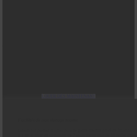
Commencez dès
aujourd'hui
C’est très facile, rapide et
économique
LOUER DÈS MAINTENANT
Facilités de nos storage rooms
GuardaTot permet d’opter pour le garde-meuble privé de location à p
d’1 m² et pour un minimum de 7 jours parmi plus de 10 tailles différ