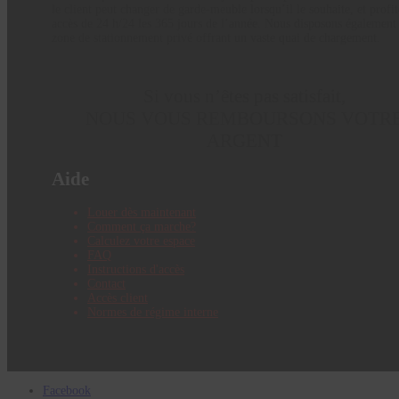
le client peut changer de garde-meuble lorsqu’il le souhaite, et profi
accès de 24 h/24 les 365 jours de l’année. Nous disposons également
zone de stationnement privé offrant un vaste quai de chargement.
Si vous n’êtes pas satisfait,
NOUS VOUS REMBOURSONS VOTR
ARGENT
Aide
Louer dès maintenant
Comment ça marche?
Calculez votre espace
FAQ
Instructions d'accès
Contact
Accès client
Normes de régime interne
Facebook