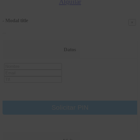
Alquilar
- Modal title
×
...
Datos
Nombre
Email
Tlf
Solicitar PIN