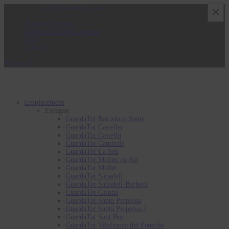
900 839 794
info@guardatot.com
×
À propos de nous
Normes de régime interne
FAQ
Contact
Articles 0
Emplacement
Espagne
GuardaTot Barcelona Sants
GuardaTot Castellar
GuardaTot Castelló
GuardaTot Cambrils
GuardaTot La Seu
GuardaTot Molins de Rei
GuardaTot Mollet
GuardaTot Sabadell
GuardaTot Sabadell-Barberà
GuardaTot Girona
GuardaTot Santa Perpetua
GuardaTot Santa Perpetua 2
GuardaTot Sant Boi
GuardaTot Vilafranca del Penedès