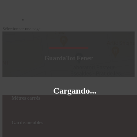
Sélectionner une page
GuardaTot Fener
Cargando...
Mètres carrés
Garde-meubles