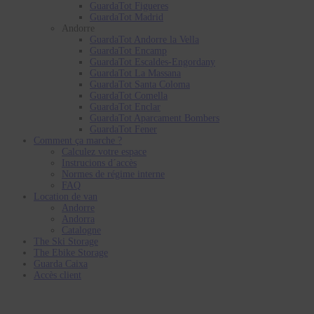
GuardaTot Figueres
GuardaTot Madrid
Andorre
GuardaTot Andorre la Vella
GuardaTot Encamp
GuardaTot Escaldes-Engordany
GuardaTot La Massana
GuardaTot Santa Coloma
GuardaTot Comella
GuardaTot Enclar
GuardaTot Aparcament Bombers
GuardaTot Fener
Comment ça marche ?
Calculez votre espace
Instrucions d´accès
Normes de régime interne
FAQ
Location de van
Andorre
Andorra
Catalogne
The Ski Storage
The Ebike Storage
Guarda Caixa
Accès client