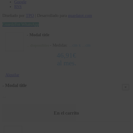
Google
RSS
Diseñado por
TPO
| Desarrollado para
guardatot.com
GuardaTot WhatsApp
- Modal title
- Medidas:
...
cm x
...
cm
...
disponibles
46,91
€
al mes.
Alquilar
- Modal title
×
...
En el carrito