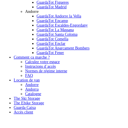
GuardaTot Figueres
GuardaTot Madrid
Andorre
GuardaTot Andorre la Vella
GuardaTot Encamp
GuardaTot Escaldes-Engordany
GuardaTot La Massana
GuardaTot Santa Coloma
GuardaTot Comella
GuardaTot Enclar
GuardaTot Aparcament Bombers
GuardaTot Fener
Comment ça marche ?
Calculez votre espace
Instrucions d´accès
Normes de régime interne
FAQ
Location de van
Andorre
Andorra
Catalogne
The Ski Storage
The Ebike Storage
Guarda Caixa
Accès client