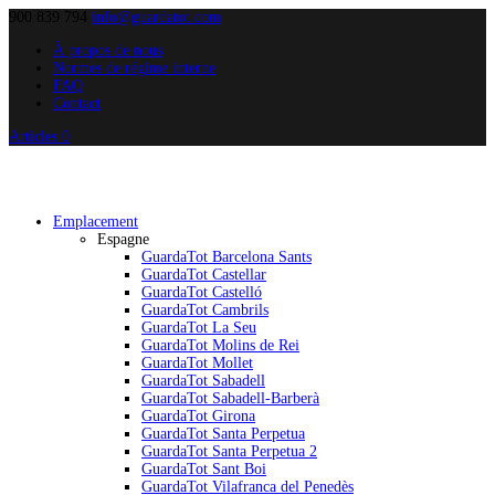
900 839 794
info@guardatot.com
À propos de nous
Normes de régime interne
FAQ
Contact
Articles 0
Emplacement
Espagne
GuardaTot Barcelona Sants
GuardaTot Castellar
GuardaTot Castelló
GuardaTot Cambrils
GuardaTot La Seu
GuardaTot Molins de Rei
GuardaTot Mollet
GuardaTot Sabadell
GuardaTot Sabadell-Barberà
GuardaTot Girona
GuardaTot Santa Perpetua
GuardaTot Santa Perpetua 2
GuardaTot Sant Boi
GuardaTot Vilafranca del Penedès