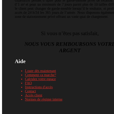
GuardaTot permet d’opter pour le garde-meuble privé de location à
d’1 m² et pour un minimum de 7 jours parmi plus de 10 tailles diff
le client peut changer de garde-meuble lorsqu’il le souhaite, et prof
accès de 24 h/24 les 365 jours de l’année. Nous disposons égaleme
zone de stationnement privé offrant un vaste quai de chargement.
Si vous n’êtes pas satisfait,
NOUS VOUS REMBOURSONS VOTR
ARGENT
Aide
Louer dès maintenant
Comment ça marche?
Calculez votre espace
FAQ
Instructions d'accès
Contact
Accès client
Normes de régime interne