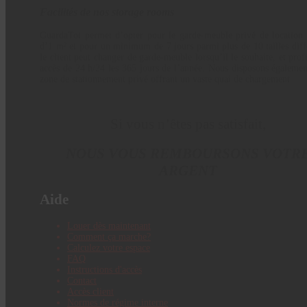
Facilités de nos storage rooms
GuardaTot permet d’opter pour le garde-meuble privé de location à
d’1 m² et pour un minimum de 7 jours parmi plus de 10 tailles diff
le client peut changer de garde-meuble lorsqu’il le souhaite, et prof
accès de 24 h/24 les 365 jours de l’année. Nous disposons égaleme
zone de stationnement privé offrant un vaste quai de chargement.
Si vous n’êtes pas satisfait,
NOUS VOUS REMBOURSONS VOTR
ARGENT
Aide
Louer dès maintenant
Comment ça marche?
Calculez votre espace
FAQ
Instructions d'accès
Contact
Accès client
Normes de régime interne