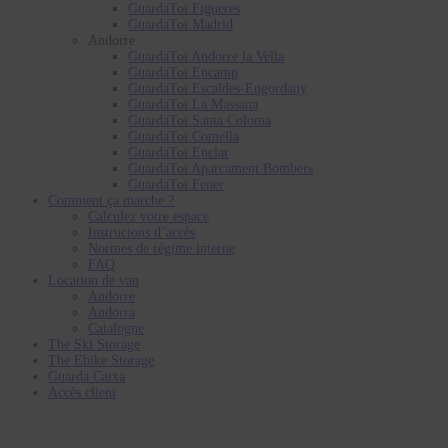
GuardaTot Figueres
GuardaTot Madrid
Andorre
GuardaTot Andorre la Vella
GuardaTot Encamp
GuardaTot Escaldes-Engordany
GuardaTot La Massana
GuardaTot Santa Coloma
GuardaTot Comella
GuardaTot Enclar
GuardaTot Aparcament Bombers
GuardaTot Fener
Comment ça marche ?
Calculez votre espace
Instrucions d´accès
Normes de régime interne
FAQ
Location de van
Andorre
Andorra
Catalogne
The Ski Storage
The Ebike Storage
Guarda Caixa
Accès client