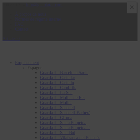
900 839 794
info@guardatot.com
×
À propos de nous
Normes de régime interne
FAQ
Contact
Articles 0
Emplacement
Espagne
GuardaTot Barcelona Sants
GuardaTot Castellar
GuardaTot Castelló
GuardaTot Cambrils
GuardaTot La Seu
GuardaTot Molins de Rei
GuardaTot Mollet
GuardaTot Sabadell
GuardaTot Sabadell-Barberà
GuardaTot Girona
GuardaTot Santa Perpetua
GuardaTot Santa Perpetua 2
GuardaTot Sant Boi
GuardaTot Vilafranca del Penedès