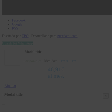
Facebook
Google
RSS
Diseñado por
TPO
| Desarrollado para
guardatot.com
GuardaTot WhatsApp
- Modal title
- Medidas:
...
cm x
...
cm
...
disponibles
46,91
€
al mes.
Alquilar
- Modal title
×
...