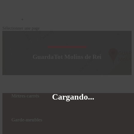
Sélectionner une page
GuardaTot Molins de Rei
Cargando...
Mètres carrés
Garde-meubles