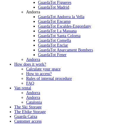
GuardaTot Figueres
GuardaTot Madrid
Andorra
GuardaTot Andorra la Vella
GuardaTot Encamp
GuardaTot Escaldes-Engordany
GuardaTot La Massana
GuardaTot Santa Coloma
GuardaTot Comella
GuardaTot Enclar
GuardaTot Aparcament Bombers
GuardaTot Fener
Andorra
How does it work?
Calculate your space
How to access?
Rules of internal procedure
FAQ
Van rental
Andorra
Andorra
Catalonia
The Ski Storage
The Ebike Storage
Guarda Caixa
Customer access