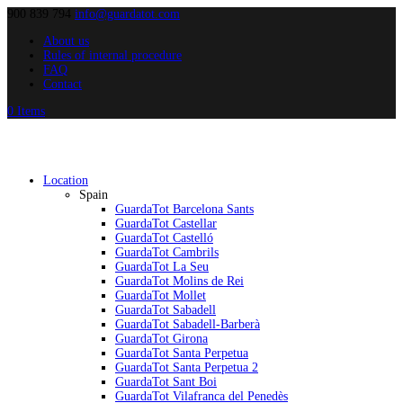
900 839 794
info@guardatot.com
About us
Rules of internal procedure
FAQ
Contact
0 Items
Location
Spain
GuardaTot Barcelona Sants
GuardaTot Castellar
GuardaTot Castelló
GuardaTot Cambrils
GuardaTot La Seu
GuardaTot Molins de Rei
GuardaTot Mollet
GuardaTot Sabadell
GuardaTot Sabadell-Barberà
GuardaTot Girona
GuardaTot Santa Perpetua
GuardaTot Santa Perpetua 2
GuardaTot Sant Boi
GuardaTot Vilafranca del Penedès